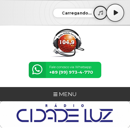
Carregando...
Fale conosco via Whatsapp:
+89 (99) 973-4-770
MENU